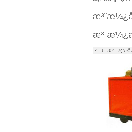
æ³¨æ¼¿å
æ³¨æ¼¿æ
ZHJ-130/1.2ç§»