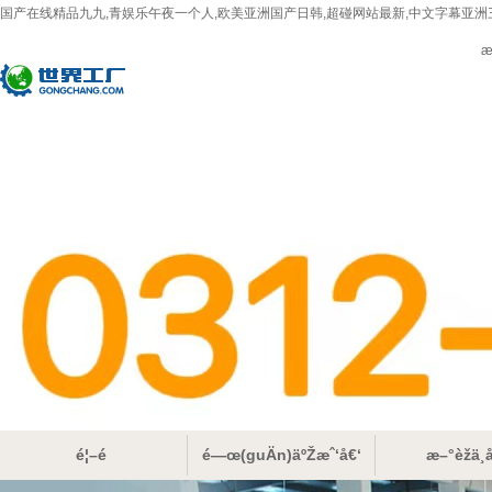
国产在线精品九九,青娱乐午夜一个人,欧美亚洲国产日韩,超碰网站最新,中文字幕亚洲
æ
é¦–é 
é—œ(guÄn)äºŽæˆ‘å€‘
æ–°èžä¸­