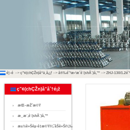
é¦–é 
-->
ç”¢(chÇŽn)å“ä¸­å¿ƒ
-->
å®‰é˜²æ•‘æ´è¨­(shÃ¨)å‚™
-->
ZHJ-130/1.2é
ç”¢(chÇŽn)å“åˆ†é¡ž
æŒ–æŽ˜æ©Ÿ
æ¸¸æ¨‚è¨­(shÃ¨)å‚™
æ±½è»Šèµ·é‡æ©Ÿï¼ˆåŠè»Šï¼‰