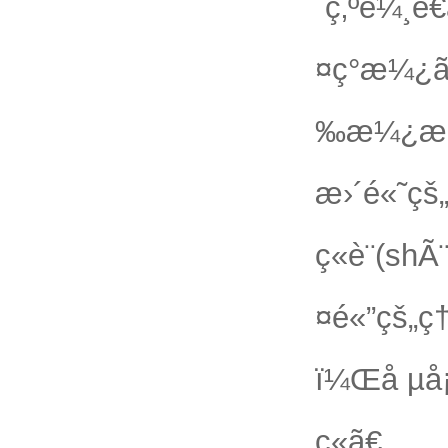
´ç‚ºè¼¸é
¤ç°æ¼¿
‰æ¼¿æ¶²
æ›´é«˜çš
ç«è¨­(s
¤é«”çš„ç
ï¼Œå µå¡
ç«ã€‚