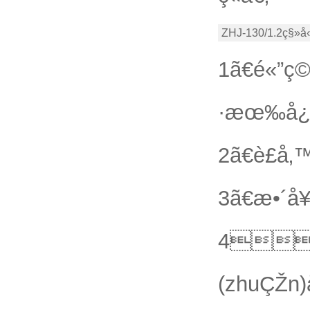
ZHJ-130/1.2ç§»å
1ã€é«”ç©
·æœ‰å¿«é
2ã€è£å
3ã€æ•´å
4ã
(zhuÇŽn