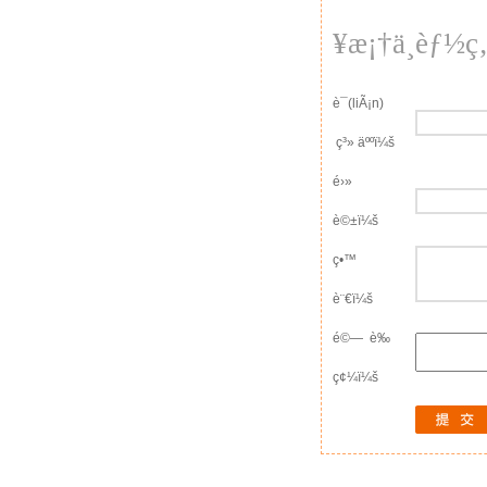
¥æ¡†ä¸èƒ½ç‚ºç
è¯(liÃ¡n)
ç³» äººï¼š
é›»
è©±ï¼š
ç•™
è¨€ï¼š
é©— è­‰
ç¢¼ï¼š