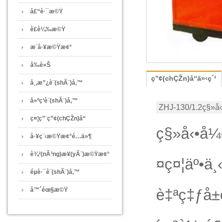
å£“è·¯æ©Ÿ
è£è¼‰æ©Ÿ
æ¨å·¥æ©Ÿæ¢°
å‰è»Š
ç”¢(chÇŽn)å“ä»‹ç´¹
å¸‚æ”¿è¨­(shÃ¨)å‚™
å»ºç­‘è¨­(shÃ¨)å‚™
ZHJ-130/1.2ç§»å
ç¤¦ç”¨ç”¢(chÇŽn)å“
ç§»å‹•å¼
å·¥ç¨‹æ©Ÿæ¢°é…ä»¶
è¾²(nÃ³ng)æ¥­(yÃ¨)æ©Ÿæ¢°
¤ç¤¦äº•ä
éµè·¯è¨­(shÃ¨)å‚™
å™´éœ§æ©Ÿ
è‡ªç‡ƒå