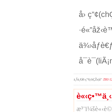
å› ç”¢(ch
·é«”åž‹
ä¾›åƒè
å¯è¯(li
ä¸Šä¸€å€‹ç”¢(chÇŽn)å“:
ZHJ-12
è«‹ç•™ä¸‹
æ³¨ï¼šè«‹è©