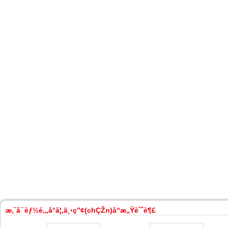
æ‚¨å¯èƒ½é‚„å°å¦‚ä¸‹ç”¢(chÇŽn)å“æ„Ÿèˆˆè¶£