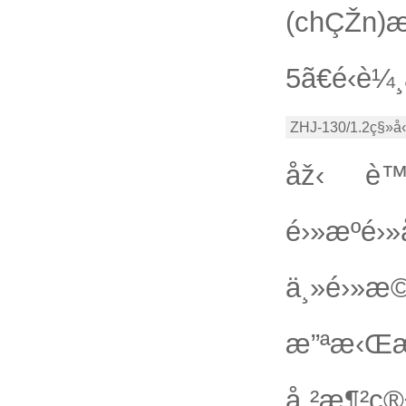
(chÇŽn)
5ã€é‹è¼¸
ZHJ-130/1.2ç§»å
åž‹ è™
é›»æºé
ä¸»é›»
æ”ªæ‹Œ
å„²æ¶