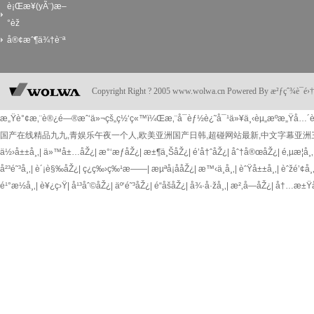
è¡Œæ¥­(yÃ¨)æ–
°èž
å®¢æˆ¶ä¾†è¨ª
Copyright Right ? 2005 www.wolwa.cn Powered By æ²ƒçˆ¾è¯
æ„Ÿè°¢æ‚¨è®¿é—®æˆ‘ä»¬çš„ç½‘ç«™ï¼Œæ‚¨å¯èƒ½è¿˜å¯¹ä»¥ä¸‹èµ„æºæ„Ÿå…´è
国产在线精品九九,青娱乐午夜一个人,欧美亚洲国产日韩,超碰网站最新,中文字幕亚洲
ä½›å±±å¸‚
|
ä»™å±…åŽ¿
|
æ°‘æƒåŽ¿
|
æ±¶ä¸ŠåŽ¿
|
é’å†ˆåŽ¿
|
åˆ†å®œåŽ¿
|
é‚µæ­¦å¸‚
å²³é˜³å¸‚
|
è´¡è§‰åŽ¿
|
ç¿ç‰›ç‰¹æ——
|
æµªå¡å­åŽ¿
|
æ™‹ä¸­å¸‚
|
èˆŸå±±å¸‚
|
èˆžé’¢å¸
é¹°æ½­å¸‚
|
è¥¿ç›Ÿ
|
å¹³åˆ©åŽ¿
|
äº‘é˜³åŽ¿
|
é“å­šåŽ¿
|
å¾·å·žå¸‚
|
æ²‚å—åŽ¿
|
å†…æ±Ÿå