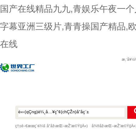
国产在线精品九九,青娱乐午夜一个
字幕亚洲三级片,青青操国产精品,
在线
æ‚¨å¥½ï
ç†±é–€æœç´¢ï¼š
å°åž‹æŒ–æŽ˜æ©Ÿ(jÄ«)
å¾®åž‹æŒ–æŽ˜æ©Ÿ(jÄ«