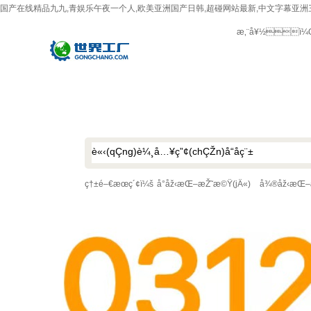
国产在线精品九九,青娱乐午夜一个人,欧美亚洲国产日韩,超碰网站最新,中文字幕亚洲
æ‚¨å¥½ï¼Œæ
ç†±é–€æœç´¢ï¼š
å°åž‹æŒ–æŽ˜æ©Ÿ(jÄ«)
å¾®åž‹æŒ–