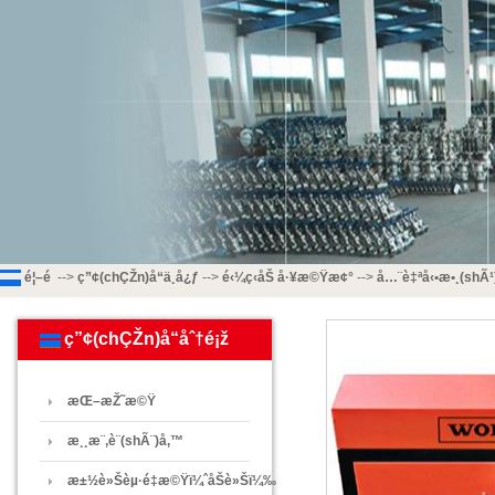
é¦–é 
-->
ç”¢(chÇŽn)å“ä¸­å¿ƒ
-->
é‹¼ç­‹åŠ å·¥æ©Ÿæ¢°
-->
å…¨è‡ªå‹•æ•¸(shÃ¹
ç”¢(chÇŽn)å“åˆ†é¡ž
æŒ–æŽ˜æ©Ÿ
æ¸¸æ¨‚è¨­(shÃ¨)å‚™
æ±½è»Šèµ·é‡æ©Ÿï¼ˆåŠè»Šï¼‰