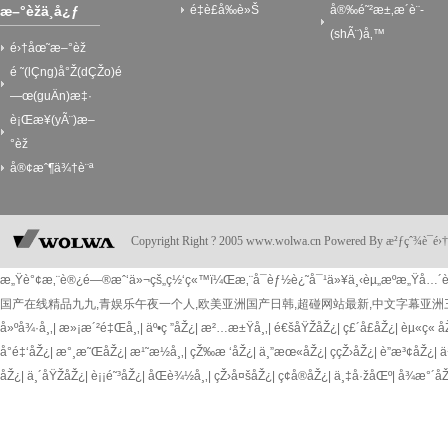
æ–°èžä¸­å¿ƒ
é‡è£å‰è»Š
å®‰é˜²æ±‚æ´è¨­
(shÃ¨)å‚™
é›†åœ˜æ–°èž
é ˜(lÇng)å°Ž(dÇŽo)é
—œ(guÄn)æ‡·
è¡Œæ¥­(yÃ¨)æ–
°èž
å®¢æˆ¶ä¾†è¨ª
Copyright Right ? 2005 www.wolwa.cn Powered By æ²ƒçˆ¾è¯
æ„Ÿè°¢æ‚¨è®¿é—®æˆ‘ä»¬çš„ç½‘ç«™ï¼Œæ‚¨å¯èƒ½è¿˜å¯¹ä»¥ä¸‹èµ„æºæ„Ÿå…´è
国产在线精品九九,青娱乐午夜一个人,欧美亚洲国产日韩,超碰网站最新,中文字幕亚洲
å»ºå¾·å¸‚
|
æ»¡æ´²é‡Œå¸‚
|
äº•ç ”åŽ¿
|
æ²…æ±Ÿå¸‚
|
é€šåŸŽåŽ¿
|
ç£´å£åŽ¿
|
èµ«ç« å
å°é‡‘åŽ¿
|
æ°¸æ˜ŒåŽ¿
|
æ¹˜æ½­å¸‚
|
çŽ‰æ ‘åŽ¿
|
ä¸”æœ«åŽ¿
|
ç­çŽ›åŽ¿
|
è”æ³¢åŽ¿
|
ä
åŽ¿
|
ä¸´åŸŽåŽ¿
|
è¡¡é˜³åŽ¿
|
åŒè¾½å¸‚
|
çŽ›å¤šåŽ¿
|
ç¢å®åŽ¿
|
ä¸‡å·žåŒº
|
å¾æ°´å