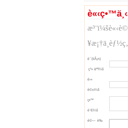
è«‹ç•™ä¸‹
æ³¨ï¼šè«‹è©
¥æ¡†ä¸èƒ½ç‚º
è¯(liÃ¡n)
ç³» äººï¼š
é›»
è©±ï¼š
ç•™
è¨€ï¼š
é©— è­‰