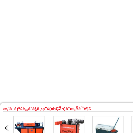
æ‚¨å¯èƒ½é‚„å°å¦‚ä¸‹ç”¢(chÇŽn)å“æ„Ÿèˆˆè¶£