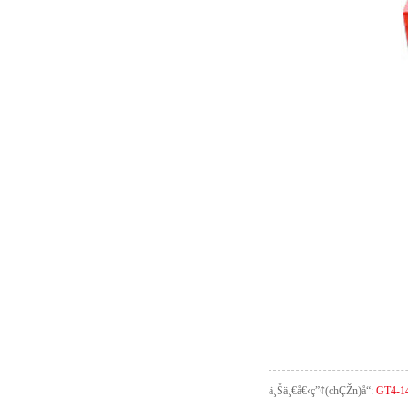
ä¸Šä¸€å€‹ç”¢(chÇŽn)å“:
GT4-14