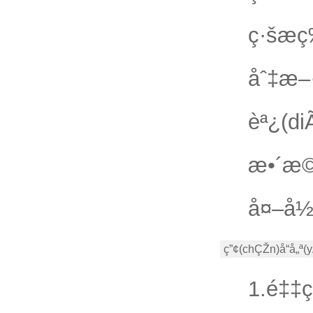
ç·šæ
åˆ‡æ–
èª¿(d
æ•´
å¤–å½
ç”¢(chÇŽn)å“å„ª(
1.é‡‡