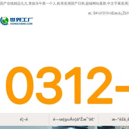
国产在线精品九九,青娱乐午夜一个人,欧美亚洲国产日韩,超碰网站最新,中文字幕亚洲
æ‚¨å¥½ï¼Œæ­¡è¿Žä
é¦–é 
é—œ(guÄn)äºŽæˆ‘å€‘
æ–°èžä¸­