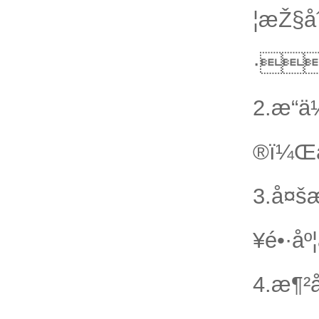
¦æŽ§å
·
2.æ“
®
3.å¤
¥é•·åº¦
4.æ¶²