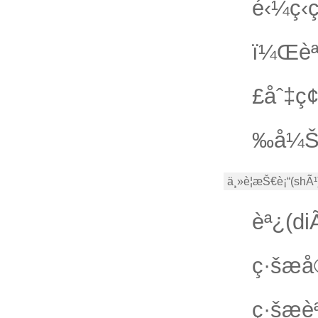
é‹¼ç­
ï¼Œèª
£åˆ‡ç
‰å¼Š
ä¸»è¦æŠ€è¡“(shÃ¹
èª¿(d
ç·šæ
ç·šæ