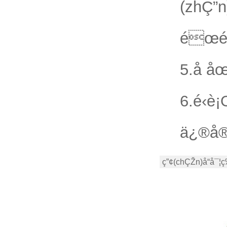
(zhÇ
éœé
5.å å
6.é‹
ä¿®å®¹
ç”¢(chÇŽn)å“å