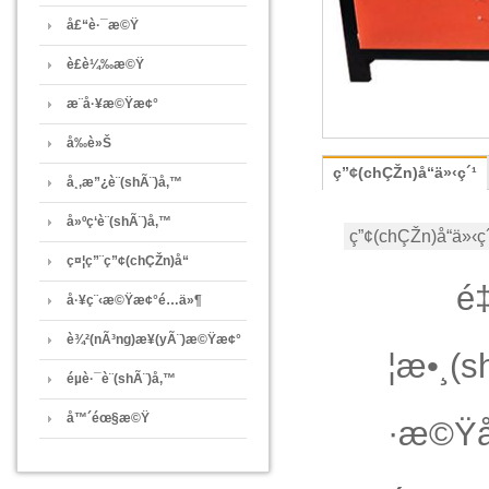
å£“è·¯æ©Ÿ
è£è¼‰æ©Ÿ
æ¨å·¥æ©Ÿæ¢°
å‰è»Š
ç”¢(chÇŽn)å“ä»‹ç´¹
å¸‚æ”¿è¨­(shÃ¨)å‚™
å»ºç­‘è¨­(shÃ¨)å‚™
ç”¢(chÇŽn)å“ä»‹ç
ç¤¦ç”¨ç”¢(chÇŽn)å“
é‡‡ç
å·¥ç¨‹æ©Ÿæ¢°é…ä»¶
è¾²(nÃ³ng)æ¥­(yÃ¨)æ©Ÿæ¢°
¦æ•¸(
éµè·¯è¨­(shÃ¨)å‚™
å™´éœ§æ©Ÿ
·æ©Ÿå