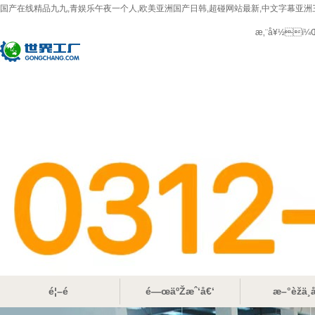
国产在线精品九九,青娱乐午夜一个人,欧美亚洲国产日韩,超碰网站最新,中文字幕亚洲
æ‚¨å¥½ï¼Œ
é¦–é 
é—œäºŽæˆ‘å€‘
æ–°èžä¸­