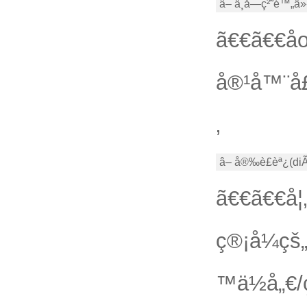
â– ä¸å—ç²˜é™„ä
ã€€ã€€åœ
å®¹å™¨å£
‚
â– å®‰è£èª¿(di
ã€€ã€€å
ç®¡å¼çš
™ä½å„€