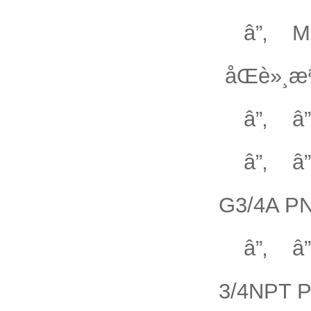
â”‚ M 
åŒè»¸æª
â”‚ 
â”‚ â”‚
G3/4A PN
â”‚ â”‚
3/4NPT P