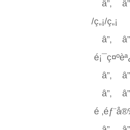
â”‚ â”
/ç„¡/ç„¡
â”‚ â
é¡¯ç¤ºèª
â”‚ â”‚
â”‚ â”
é ‚éƒ¨å®
â”‚ â”