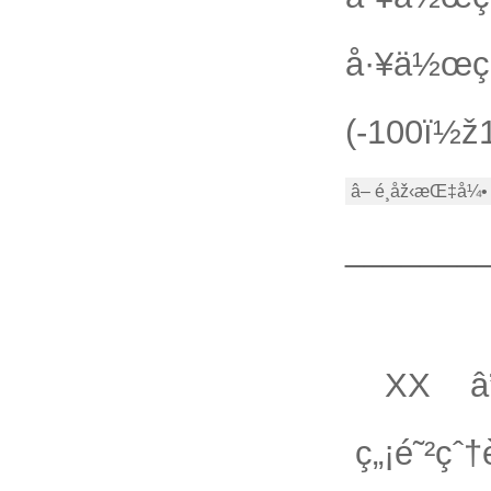
å·¥ä½œç’
(-100ï½ž
â– é¸åž‹æŒ‡å¼•
_______
å®‰
XX â”„
ç„¡é˜²çˆ†