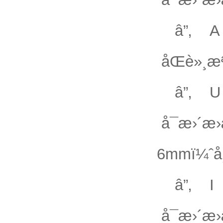
â”‚ A 
åŒè»¸æª
â”‚ U 
å¯æ›´æ
6mmï¼ˆå
â”‚ I 
å¯æ›´æ