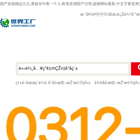
国产在线精品九九,青娱乐午夜一个人,欧美亚洲国产日韩,超碰网站最新,中文字幕亚洲
æ‚¨å¥½ï¼Œæ­¡è¿Žä¾†åˆ°æ
ç†±é–€æœç´¢ï¼š
å°åž‹æŒ–æŽ˜æ©Ÿ(jÄ«)
å¾®åž‹æŒ–æŽ˜æ©Ÿ(jÄ«