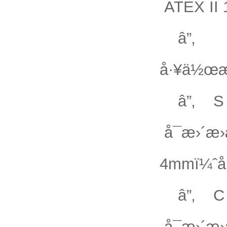
ATEX II 
â”‚
å·¥ä½œæ
â”‚ S 
å¯æ›´æ
4mmï¼ˆå
â”‚ C 
å¯æ›´æ