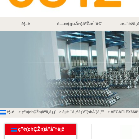
é¦–é 
é—œ(guÄn)äºŽæˆ‘å€‘
æ–°èžä¸­
é¦–é 
-->
ç”¢(chÇŽn)å“ä¸­å¿ƒ
-->
éµè·¯å„€è¡¨è¨­(shÃ¨)å‚™
-->
VEGAFLEX66å°Ž(
ç”¢(chÇŽn)å“åˆ†é¡ž