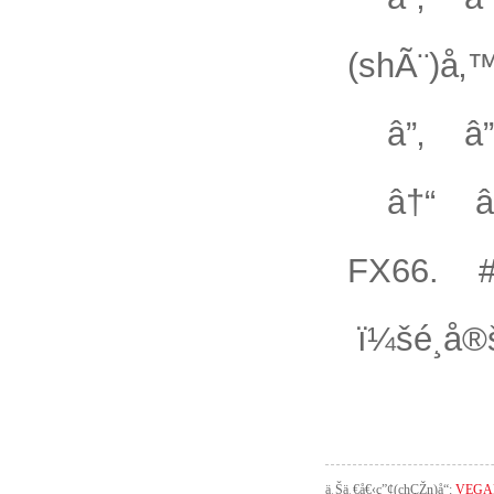
(shÃ¨)å‚
â”‚ â”‚
â†“ â
FX66.
ï¼šé¸å
ä¸Šä¸€å€‹ç”¢(chÇŽn)å“:
VEGAF