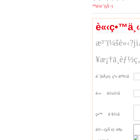
™ä½è¨ˆ(jÃ¬)
è«‹ç•™ä¸‹
æ³¨ï¼šè«‹?j
¥æ¡†ä¸èƒ½ç‚ºç©
è¯(liÃ¡n) ç³» äººï¼š
é›» è©±ï¼š
ç•™ è¨€ï¼š
é©—(yÃ n) è­‰