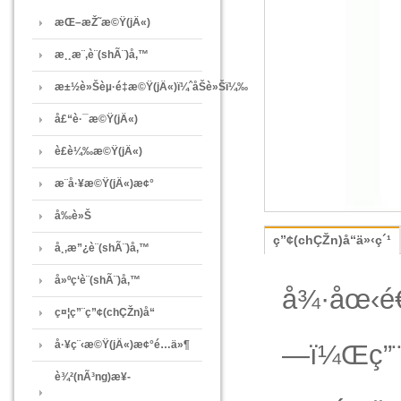
æŒ–æŽ˜æ©Ÿ(jÄ«)
æ¸¸æ¨‚è¨­(shÃ¨)å‚™
æ±½è»Šèµ·é‡æ©Ÿ(jÄ«)ï¼ˆåŠè»Šï¼‰
å£“è·¯æ©Ÿ(jÄ«)
è£è¼‰æ©Ÿ(jÄ«)
æ¨å·¥æ©Ÿ(jÄ«)æ¢°
å‰è»Š
ç”¢(chÇŽn)å“ä»‹ç´¹
å¸‚æ”¿è¨­(shÃ¨)å‚™
å»ºç­‘è¨­(shÃ¨)å‚™
å¾·åœ‹é€
ç¤¦ç”¨ç”¢(chÇŽn)å“
å·¥ç¨‹æ©Ÿ(jÄ«)æ¢°é…ä»¶
—ï¼Œç”
è¾²(nÃ³ng)æ¥­