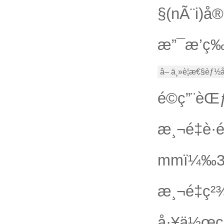
§(nÃ¨i)å
æ”¯æ’ç‰©
â– ä¸»è¦æ€§èƒ½å
é©ç”¨èŒ
æ¸¬é‡è·
mmï¼‰32ç±
æ¸¬é‡ç
å·¥ä½œç’