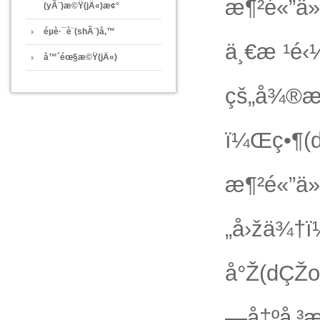
æ¶²é«”ä»
(yÃ¨)æ©Ÿ(jÄ«)æ¢°
éµè·¯è¨­(shÃ¨)å‚™
ä¸€æ ¹é‹¼
å™´éœ§æ©Ÿ(jÄ«)
çš„å¾®æ³
ï¼Œç•¶(d
æ¶²é«”ä»‹
„å›žä¾†
å°Ž(dÇŽo
—å‡ºå‚³æ„