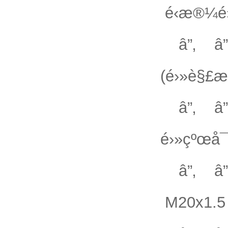
é‹æ®¼é›
â”‚ â”‚
(é›»è§£æ
â”‚ â
é›»çºœå¯†
â”‚ â”
M20x1.5