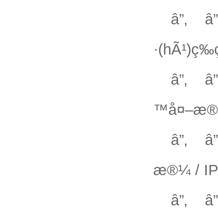
â”‚ â
·(hÃ¹)ç­‰
â”‚ â”‚
™å¤–æ®¼
â”‚ â”‚
æ®¼ / IP6
â”‚ â”