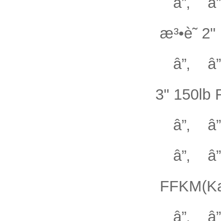
â”‚ â”
æ³•è˜­ 2"
â”‚ â”‚
3" 150lb 
â”‚ 
â”‚ â”
FFKM(Kal
â”‚ â”‚