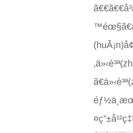
ã€€ã€€å
™éœ§ã€
(huÃ¡n)å¢
‚ä»‹è³ª(
ã€ä»‹è³
éƒ½ä¸æœƒ
¤ç”±å¹²ç