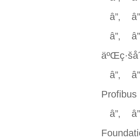
â”‚ â
â”‚ â”
äºŒç·šå
â”‚ â”
Profibus
â”‚ â”
Foundati