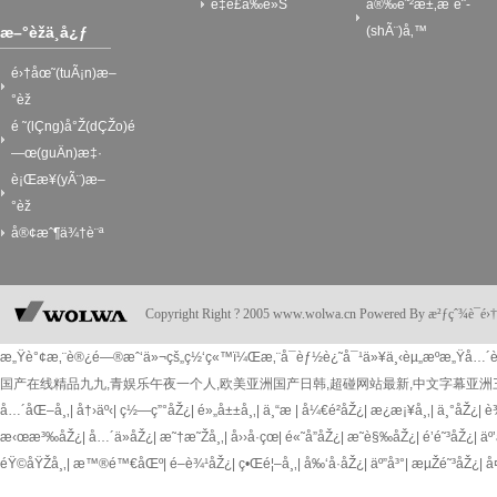
é‡è£å‰è»Š
å®‰é˜²æ±‚æ´è¨­
æ–°èžä¸­å¿ƒ
(shÃ¨)å‚™
é›†åœ˜(tuÃ¡n)æ–
°èž
é ˜(lÇng)å°Ž(dÇŽo)é
—œ(guÄn)æ‡·
è¡Œæ¥­(yÃ¨)æ–
°èž
å®¢æˆ¶ä¾†è¨ª
Copyright Right ? 2005 www.wolwa.cn Powered By æ²ƒçˆ¾è¯
æ„Ÿè°¢æ‚¨è®¿é—®æˆ‘ä»¬çš„ç½‘ç«™ï¼Œæ‚¨å¯èƒ½è¿˜å¯¹ä»¥ä¸‹èµ„æºæ„Ÿå…´è
国产在线精品九九,青娱乐午夜一个人,欧美亚洲国产日韩,超碰网站最新,中文字幕亚洲
å…´åŒ–å¸‚
|
å†›äº‹
|
ç½—ç”°åŽ¿
|
é»„å±±å¸‚
|
ä¸“æ 
|
å¼€é²åŽ¿
|
æ¿æ¡¥å¸‚
|
ä¸°åŽ¿
|
è
æ‹œæ³‰åŽ¿
|
å…´ä»åŽ¿
|
æ˜†æ˜Žå¸‚
|
å››å·çœ
|
é«˜å”åŽ¿
|
æ˜­è§‰åŽ¿
|
é’é˜³åŽ¿
|
äº
éŸ©åŸŽå¸‚
|
æ™®é™€åŒº
|
é–è¾¹åŽ¿
|
ç•Œé¦–å¸‚
|
å‰‘å·åŽ¿
|
äº”å³°
|
æµŽé˜³åŽ¿
|
å