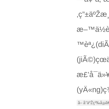
‚ç”±äºŽæ
æ–™ä½è¨
™èª¿(di
(jiÃ©)çœä
æ£’å¯ä»¥
(yÄ«ng)ç
â– å°äºŽç²‰å¡µ